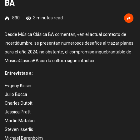
BA
830
3 minutes read
Desde Música Clásica BA comentan, «en el actual contexto de
incertidumbre, se presentan numerosos desafíos al trazar planes
para el año 2024; no obstante, el compromiso inquebrantable de
MusicaClasicaBA con la cultura sigue intacto».
Entrevistas a:
Evgeny Kissin
Julio Bocca
Charles Dutoit
Jessica Pratt
Martín Matalón
Steven Isserlis
Michael Barenboim