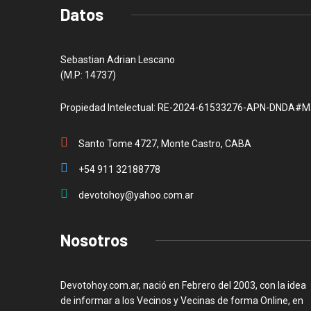
Datos
Sebastian Adrian Lescano
(M.P: 14737)
Propiedad Intelectual: RE-2024-61533276-APN-DNDA#M
Santo Tome 4727, Monte Castro, CABA
+54 911 32188778
devotohoy@yahoo.com.ar
Nosotros
Devotohoy.com.ar, nació en Febrero del 2003, con la idea
de informar a los Vecinos y Vecinas de forma Online, en