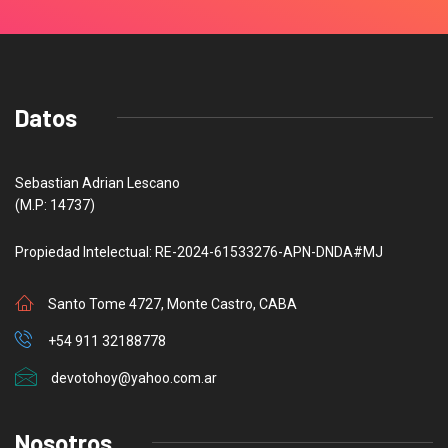
Datos
Sebastian Adrian Lescano
(M.P: 14737)
Propiedad Intelectual: RE-2024-61533276-APN-DNDA#MJ
Santo Tome 4727, Monte Castro, CABA
+54 911 32188778
devotohoy@yahoo.com.ar
Nosotros