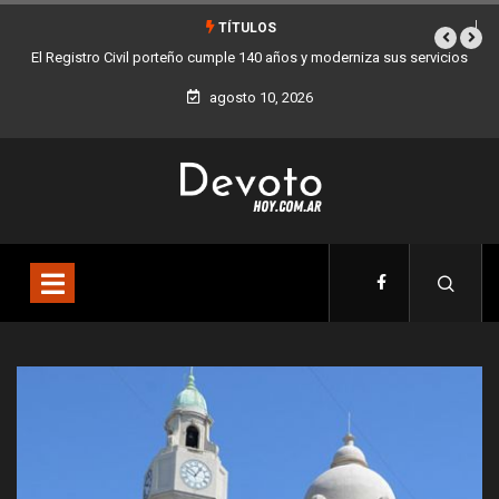
TÍTULOS
vicios
Buenos Aires sumó 12 nuevos Bares Notables y ya son 90 en toda
la Ciudad
agosto 10, 2026