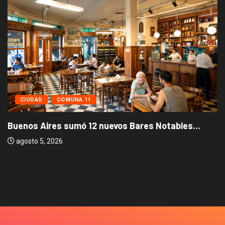
COMUNA 11
CIUDAD
res sumó 12 nuevos Bares Notables...
2026
Los stands
agosto 3, 