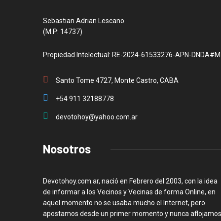
Sebastian Adrian Lescano
(M.P: 14737)
Propiedad Intelectual: RE-2024-61533276-APN-DNDA#M
Santo Tome 4727, Monte Castro, CABA
+54 911 32188778
devotohoy@yahoo.com.ar
Nosotros
Devotohoy.com.ar, nació en Febrero del 2003, con la idea
de informar a los Vecinos y Vecinas de forma Online, en
aquel momento no se usaba mucho el Internet, pero
apostamos desde un primer momento y nunca aflojamos