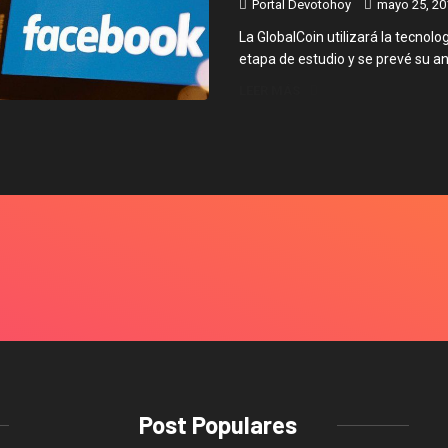
Portal Devotohoy
mayo 25, 20
La GlobalCoin utilizará la tecnolo
etapa de estudio y se prevé su an
LEER MÁS
Post Populares