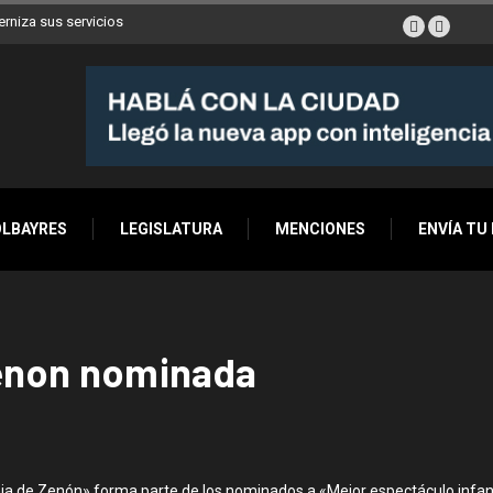
erniza sus servicios
OLBAYRES
LEGISLATURA
MENCIONES
ENVÍA TU
Zenon nominada
 de Zenón» forma parte de los nominados a «Mejor espectáculo infantil