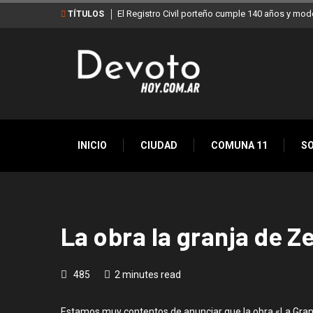
El Registro Civil porteño cumple 140 años y mod
TÍTULOS
INICIO
CIUDAD
COMUNA 11
S
La obra la granja de 
485
2 minutes read
Estamos muy contentos de anunciar que la obra «La Granja