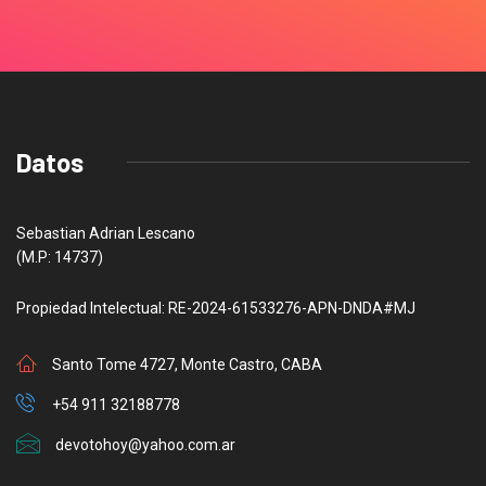
Datos
Sebastian Adrian Lescano
(M.P: 14737)
Propiedad Intelectual: RE-2024-61533276-APN-DNDA#MJ
Santo Tome 4727, Monte Castro, CABA
+54 911 32188778
devotohoy@yahoo.com.ar