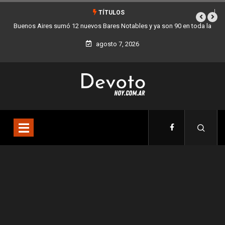
TÍTULOS
es Notables y ya son 90 en toda la
Los stands móviles de la Ciudad lleg
udad
agosto 7, 2026