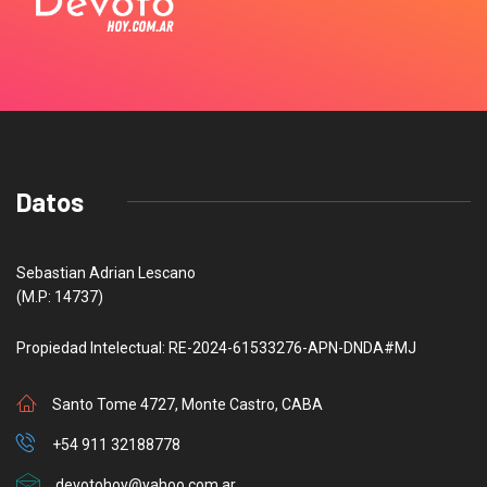
Datos
Sebastian Adrian Lescano
(M.P: 14737)
Propiedad Intelectual: RE-2024-61533276-APN-DNDA#MJ
Santo Tome 4727, Monte Castro, CABA
+54 911 32188778
devotohoy@yahoo.com.ar