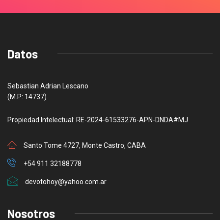
Datos
Sebastian Adrian Lescano
(M.P: 14737)
Propiedad Intelectual: RE-2024-61533276-APN-DNDA#MJ
Santo Tome 4727, Monte Castro, CABA
+54 911 32188778
devotohoy@yahoo.com.ar
Nosotros