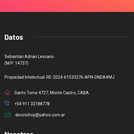
Datos
Sebastian Adrian Lescano
(M.P: 14737)
Propiedad Intelectual: RE-2024-61533276-APN-DNDA#MJ
Santo Tome 4727, Monte Castro, CABA
+54 911 32188778
devotohoy@yahoo.com.ar