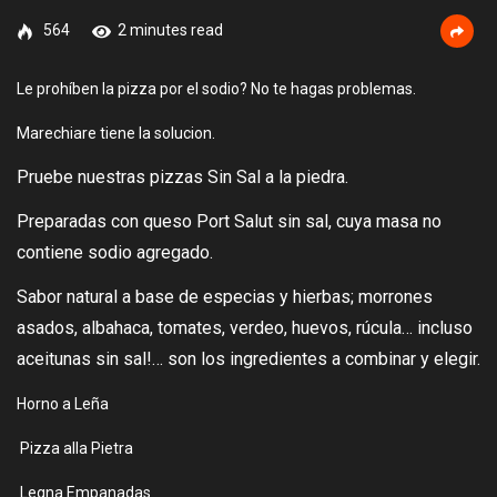
564
2 minutes read
Le prohíben la pizza por el sodio? No te hagas problemas.
Marechiare tiene la solucion.
Pruebe nuestras pizzas Sin Sal a la piedra.
Preparadas con queso Port Salut sin sal, cuya masa no
contiene sodio agregado.
Sabor natural a base de especias y hierbas; morrones
asados, albahaca, tomates, verdeo, huevos, rúcula… incluso
aceitunas sin sal!… son los ingredientes a combinar y elegir.
Horno a Leña
Pizza alla Pietra
Legna Empanadas