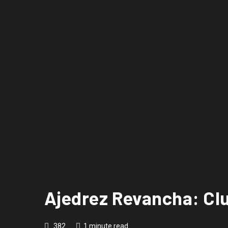
Ajedrez Revancha: Clu
382
1 minute read