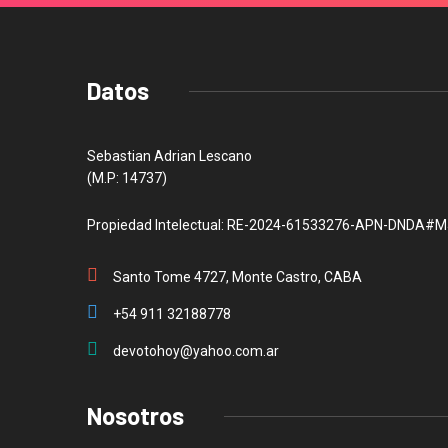
Datos
Sebastian Adrian Lescano
(M.P: 14737)
Propiedad Intelectual: RE-2024-61533276-APN-DNDA#M
Santo Tome 4727, Monte Castro, CABA
+54 911 32188778
devotohoy@yahoo.com.ar
Nosotros