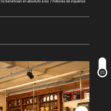
o benefician en absoluto a los 7 millones de inquilinos
CIUDAD
Los stands
agosto 3, 2