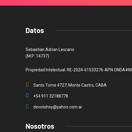
Datos
Sebastian Adrian Lescano
(M.P: 14737)
Propiedad Intelectual: RE-2024-61533276-APN-DNDA#M
Santo Tome 4727, Monte Castro, CABA
+54 911 32188778
devotohoy@yahoo.com.ar
Nosotros