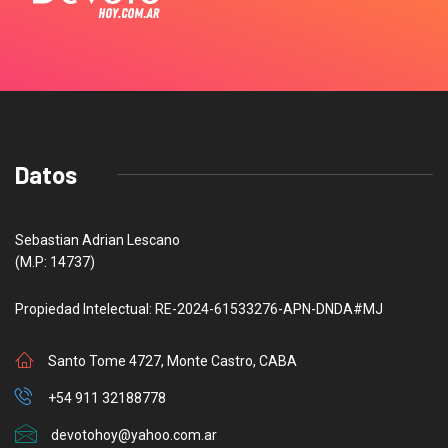
Datos
Sebastian Adrian Lescano
(M.P: 14737)
Propiedad Intelectual: RE-2024-61533276-APN-DNDA#MJ
Santo Tome 4727, Monte Castro, CABA
+54 911 32188778
devotohoy@yahoo.com.ar