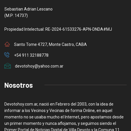
Sebastian Adrian Lescano
(M.P: 14737)
Propiedad Intelectual: RE-2024-61533276-APN-DNDA#MJ
Santo Tome 4727, Monte Castro, CABA
+54 911 32188778
devotohoy@yahoo.com.ar
Nosotros
Devotohoy.com.ar, nació en Febrero del 2003, con la idea de
informar a los Vecinos y Vecinas de forma Online, en aquel
momento no se usaba mucho el Internet, pero apostamos desde
un primer momento y nunca aflojamos, y seguimos siendo el
Primer Portal de Noticias Digital de Villa Devoto y la Comuna 11.