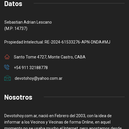
Datos
Sebastian Adrian Lescano
(M.P: 14737)
Propiedad Intelectual: RE-2024-61533276-APN-DNDA#MJ
Santo Tome 4727, Monte Castro, CABA
+54 911 32188778
devotohoy@yahoo.com.ar
Nosotros
Devotohoy.com.ar, nació en Febrero del 2003, con la idea de
informar a los Vecinos y Vecinas de forma Online, en aquel
momento no se usaba mucho el Internet, pero apostamos desde