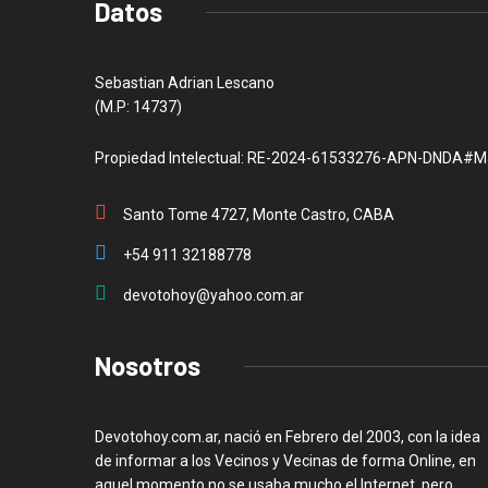
Datos
Sebastian Adrian Lescano
(M.P: 14737)
Propiedad Intelectual: RE-2024-61533276-APN-DNDA#M
Santo Tome 4727, Monte Castro, CABA
+54 911 32188778
devotohoy@yahoo.com.ar
Nosotros
Devotohoy.com.ar, nació en Febrero del 2003, con la idea
de informar a los Vecinos y Vecinas de forma Online, en
aquel momento no se usaba mucho el Internet, pero