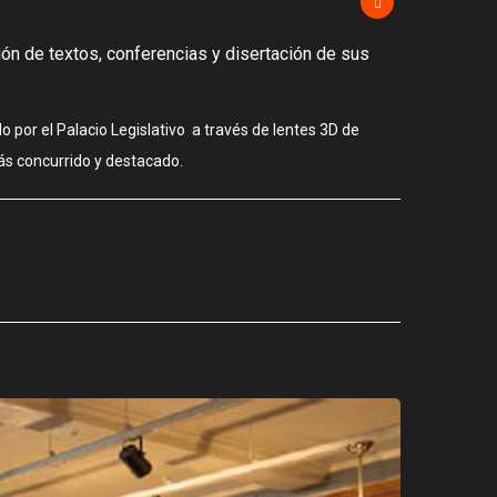
ción de textos, conferencias y disertación de sus
o por el Palacio Legislativo a través de lentes 3D de
más concurrido y destacado.
CIUDAD
Los stands
agosto 3, 2