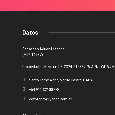
Datos
Sebastian Adrian Lescano
(M.P: 14737)
Propiedad Intelectual: RE-2024-61533276-APN-DNDA#M
Santo Tome 4727, Monte Castro, CABA
+54 911 32188778
devotohoy@yahoo.com.ar