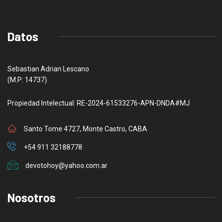
Datos
Sebastian Adrian Lescano
(M.P: 14737)
Propiedad Intelectual: RE-2024-61533276-APN-DNDA#MJ
Santo Tome 4727, Monte Castro, CABA
+54 911 32188778
devotohoy@yahoo.com.ar
Nosotros