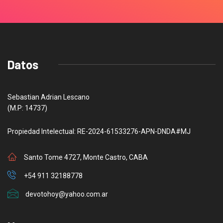
Datos
Sebastian Adrian Lescano
(M.P: 14737)
Propiedad Intelectual: RE-2024-61533276-APN-DNDA#MJ
Santo Tome 4727, Monte Castro, CABA
+54 911 32188778
devotohoy@yahoo.com.ar