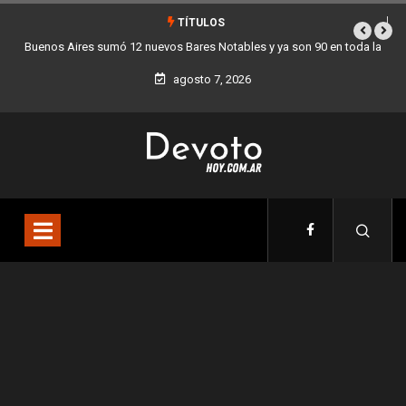
TÍTULOS
otables y ya son 90 en toda la
Los stands móviles de la Ciudad llegan e
d
agosto 7, 2026