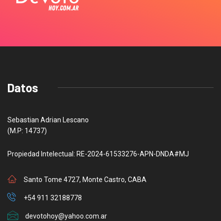
Datos
Sebastian Adrian Lescano
(M.P: 14737)
Propiedad Intelectual: RE-2024-61533276-APN-DNDA#MJ
Santo Tome 4727, Monte Castro, CABA
+54 911 32188778
devotohoy@yahoo.com.ar