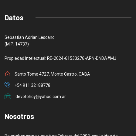
Datos
Sebastian Adrian Lescano
(M.P: 14737)
Propiedad Intelectual: RE-2024-61533276-APN-DNDA#MJ
Santo Tome 4727, Monte Castro, CABA
+54 911 32188778
devotohoy@yahoo.com.ar
Nosotros
Devotohoy.com.ar, nació en Febrero del 2003, con la idea de