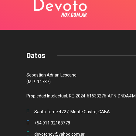
Datos
Sebastian Adrian Lescano
(M.P: 14737)
Propiedad Intelectual: RE-2024-61533276-APN-DNDA#M
Santo Tome 4727, Monte Castro, CABA
+54 911 32188778
devotohoy@yahoo.com.ar