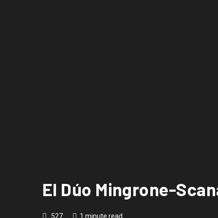
El Dúo Mingrone-Scana
527
1 minute read