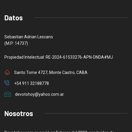
Datos
Sebastian Adrian Lescano
(M.P: 14737)
Propiedad Intelectual: RE-2024-61533276-APN-DNDA#MJ
Santo Tome 4727, Monte Castro, CABA
+54 911 32188778
devotohoy@yahoo.com.ar
Nosotros