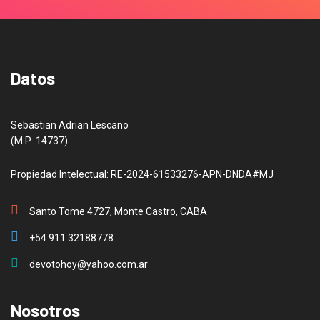
Datos
Sebastian Adrian Lescano
(M.P: 14737)
Propiedad Intelectual: RE-2024-61533276-APN-DNDA#MJ
Santo Tome 4727, Monte Castro, CABA
+54 911 32188778
devotohoy@yahoo.com.ar
Nosotros