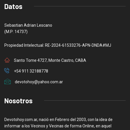
Datos
Sebastian Adrian Lescano
(M.P: 14737)
Propiedad Intelectual: RE-2024-61533276-APN-DNDA#MJ
Santo Tome 4727, Monte Castro, CABA
+54 911 32188778
devotohoy@yahoo.com.ar
Nosotros
Devotohoy.com.ar, nació en Febrero del 2003, con la idea de
informar a los Vecinos y Vecinas de forma Online, en aquel