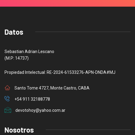
Datos
Sebastian Adrian Lescano
(M.P: 14737)
Propiedad Intelectual: RE-2024-61533276-APN-DNDA#MJ
Santo Tome 4727, Monte Castro, CABA
+54 911 32188778
devotohoy@yahoo.com.ar
Nosotros