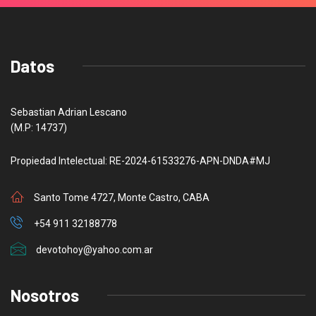
Datos
Sebastian Adrian Lescano
(M.P: 14737)
Propiedad Intelectual: RE-2024-61533276-APN-DNDA#MJ
Santo Tome 4727, Monte Castro, CABA
+54 911 32188778
devotohoy@yahoo.com.ar
Nosotros