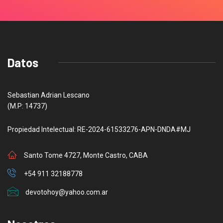
Datos
Sebastian Adrian Lescano
(M.P: 14737)
Propiedad Intelectual: RE-2024-61533276-APN-DNDA#MJ
Santo Tome 4727, Monte Castro, CABA
+54 911 32188778
devotohoy@yahoo.com.ar