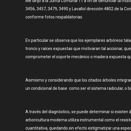
Me dirijo a la Junta Comunal 11 a fin de denunciar la múlt
3456, 3457, 3479, 3490 y Lavallol dirección 4802 de la C
conforme fotos respaldatorias.
En particular se observa que los ejemplares arbóreos ta
tronco y raíces expuestas que motivaran tal accionar, qu
comprometer el soporte mecánico o madera expuesta que
Asimismo y considerando que los citados árboles integraro
un condicional de base como ser el sistema radicular, o b
A través del diagnóstico, se puede determinar si existen á
arboricultura moderna utiliza instrumental como el resist
cuantitativa, quedando sin efecto estigmatizar una espe