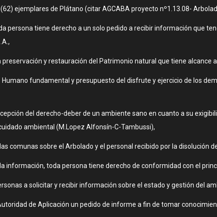
 (62) ejemplares de Plátano (citar AGCABA proyecto nº1.13.08- Arbola
 persona tiene derecho a un solo pedido a recibir información que ten
.A.,
a preservación y restauración del Patrimonio natural que tiene alcance a
Humano fundamental y presupuesto del disfrute y ejercicio de los demá
ncepción del derecho-deber de un ambiente sano en cuanto a su exigibili
l cuidado ambiental (M.Lopez Alfonsín-C-Tambussi),
las comunas sobre el Arbolado y el personal recibido por la disolución d
 la información, toda persona tiene derecho de conformidad con el princi
rsonas a solicitar y recibir información sobre el estado y gestión del am
toridad de Aplicación un pedido de informe a fin de tomar conocimient