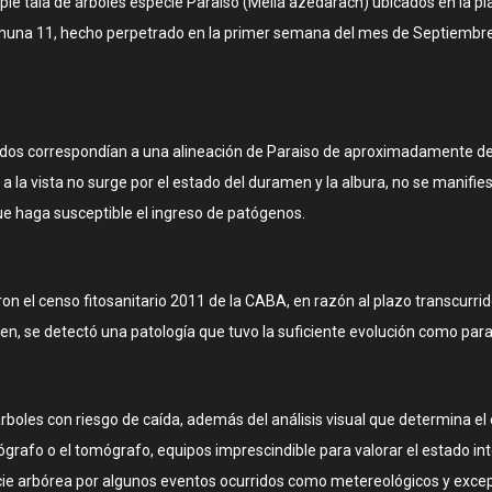
iple tala de árboles especie Paraíso (Melia azedarach) ubicados en la pl
omuna 11, hecho perpetrado en la primer semana del mes de Septiembre 2
lados correspondían a una alineación de Paraiso de aproximadamente de
e a la vista no surge por el estado del duramen y la albura, no se ma
 haga susceptible el ingreso de patógenos.
n el censo fitosanitario 2011 de la CABA, en razón al plazo transcurrid
ien, se detectó una patología que tuvo la suficiente evolución como par
rboles con riesgo de caí­da, además del análisis visual que determina el e
ógrafo o el tomógrafo, equipos imprescindible para valorar el estado in
cie arbórea por algunos eventos ocurridos como metereológicos y excep