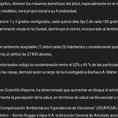
jetivo, obtener los máximos beneficios del árbol, especialmente en el 
 medibles, será proporcional a su frondosidad,
entre 1 y 3 grados centígrados, cada quince días fija 2 de cada 100 gra
inante visual en la Ciudad, disminuye el estrés, incorporado al ámbito 
un ambiente aceptable (1) árbol cada (3) habitantes y considerando qu
ta un déficit de 27.835 árboles,
toreados redujo la contaminación entre el 52% y 65 % de las partículas
 las casas, demostración a cargo de la investigadora Barbara A. Maher 
en Scientific Reporte, ha determinado que aumentar en bloque el arbola
mente la percepción de la salud, en términos de salud cardiovascular y 
de Compensación Ambiental por Equivalencia de Secciones” (SICAPESA) 
etiro – Benito Roggio e Hijos S.A. la Dirección General de Arbolado autori