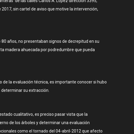
anteras de las calles Carlos A. Lopez dirección 3395,
017, sin cartel de aviso que motive la intervención,
 80 años, no presentaban signos de decrepitud en su
nifiesta madera ahuecada por podredumbre que pueda
o de la evaluación técnica, es importante conocer si hubo
a determinar su extracción.
stado cualitativo, es preciso pasar vista que la
terno de los árboles y determinar una evaluación
cionales como el tornado del 04-abril-2012 que afecto