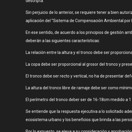
descripta.
Sin perjuicio de lo anterior, se requiere tener a bien auto
aplicación del ”Sistema de Compensación Ambiental por E
En ese sentido, de acuerdo a los principios de gestión am
deberán a las siguientes características:
La relación entre la altura y el tronco debe ser proporcion
La copa debe ser proporcional al grosor del tronco y pres
El tronco debe ser recto y vertical, no ha de presentar de
La altura del tronco libre de ramaje debe ser como mínim
El perímetro del tronco deber ser de 16-18cm medido a 1 me
Se entiende que la respuesta ejecutiva a lo solicitado ad
ecosistema urbano y los beneficios que brinda a las pers
Por lo expuesto, se eleva a su consideración y aprobación