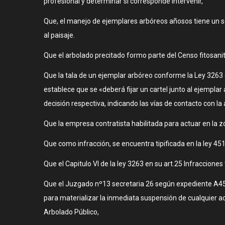
profesional y determinar si corresponde intervenir,
Que, el manejo de ejemplares arbóreos añosos tiene un seg
al paisaje.
Que el arbolado precitado formo parte del Censo fitosanit
Que la tala de un ejemplar arbóreo conforme la Ley 3263 d
establece que se «deberá fijar un cartel junto al ejemplar 
decisión respectiva, indicando las vías de contacto con l
Que la empresa contratista habilitada para actuar en la z
Que como infracción, se encuentra tipificada en la ley 45
Que el Capitulo VI de la ley 3263 en su art.25 Infraccione
Que el Juzgado nº13 secretaria 26 según expediente A45
para materializar la inmediata suspensión de cualquier ac
Arbolado Público,