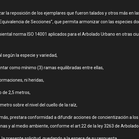
rizar la reposición de los ejemplares que fueron talados y otros más en l
quivalencia de Secciones”, que permita armonizar con las especies do
biental norma ISO 14001 aplicados para el Arbolado Urbano en otras ciud
al según la especie y variedad,
entar como mínimo (3) ramas equilibradas entre ellas,
formaciones, ni heridas,
o de 2,5 metros,
tro sobre el nivel del cuello de la raíz,
emás, prestara conformidad a difundir acciones de concientización a los
onas y al medio ambiente, conforme el art.22 de la ley 3263 de Arbolad
, la presente solicitud, quedando a la espera de su respuesta.