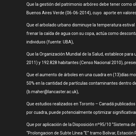
Que la gestión del patrimonio arbóreo debe tener como ob
Buenos Aires Verde (06-06-2014), cuyo aporte en valores
Que el arbolado urbano disminuye la temperatura estival 
frenar la caída de agua con su copa, actúa como descontam
individuos (fuente: UBA),
Que la Organización Mundial de la Salud, establece para 
2011) y 192.828 habitantes (Censo Nacional 2010), presen
Que el aumento de árboles en una cuadra en (13)días moni
50% en la cantidad de partículas contaminantes dentro de
(b.maher@lancaster.ac.uk),
Que estudios realizados en Toronto – Canadá publicados 
por cuadra, puede potencialmente optimizar significativa
Que por aplicación de la Disposición nº95/10 ”Sistema 
“Prolongacion de Subte Línea “E” tramo Bolivar, Estación R