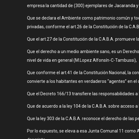
empresa la cantidad de (300) ejemplares de Jacaranda y
Que se declara el Ambiente como patrimonio común y toda
privadas, conforme el art.26 de la Constitución de la C.A.B
Que el art.27 de la Constitución de la C.A.B.A. promueve l
Que el derecho a un medio ambiente sano, es un Derecho 
nivel de vida en general (M.Lopez Alfonsín-C-Tambussi),
Que conforme el art.41 de la Constitución Nacional, la co
convierte a los habitantes en verdaderos “agentes” en e
Que el Decreto 166/13 transfiere las responsabilidades a 
Que de acuerdo a la ley 104 de la C.A.B.A. sobre acceso a
Que la ley 303 de la C.A.B.A. reconoce el derecho de las pe
Por lo expuesto, se eleva a esa Junta Comunal 11 como Au