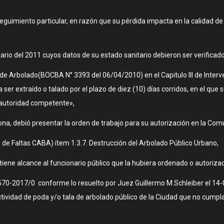
uimiento particular, en razón que su pérdida impacta en la calidad de v
ario del 2011 cuyos datos de su estado sanitario debieron ser verificado
e Arbolado(BOCBA N° 3393 del 06/04/2010) en el Capitulo III de Interven
a ser extraído o talado por el plazo de diez (10) días corridos, en el qu
a autoridad competente»,
ona, debió presentar la orden de trabajo para su autorización en la Comu
1 de Faltas CABA) ítem 1.3.7. Destrucción del Arbolado Público Urbano,
s tiene alcance al funcionario público que la hubiera ordenado o autoriza
70-2017/0 conforme lo resuelto por Juez Guillermo M.Schleiber el 14-
tividad de poda y/o tala de arbolado público de la Ciudad que no cumpla 