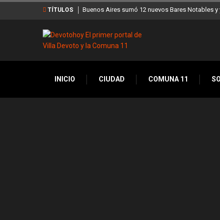
es y ya son 90 en toda la Ciudad
Los stands móviles de la Ciudad llegan esta
TÍTULOS
INICIO
CIUDAD
COMUNA 11
S