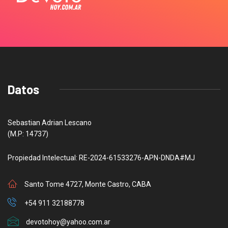
Datos
Sebastian Adrian Lescano
(M.P: 14737)
Propiedad Intelectual: RE-2024-61533276-APN-DNDA#MJ
Santo Tome 4727, Monte Castro, CABA
+54 911 32188778
devotohoy@yahoo.com.ar