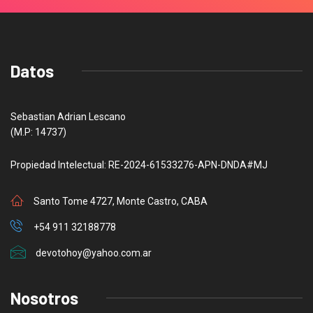
Datos
Sebastian Adrian Lescano
(M.P: 14737)
Propiedad Intelectual: RE-2024-61533276-APN-DNDA#MJ
Santo Tome 4727, Monte Castro, CABA
+54 911 32188778
devotohoy@yahoo.com.ar
Nosotros