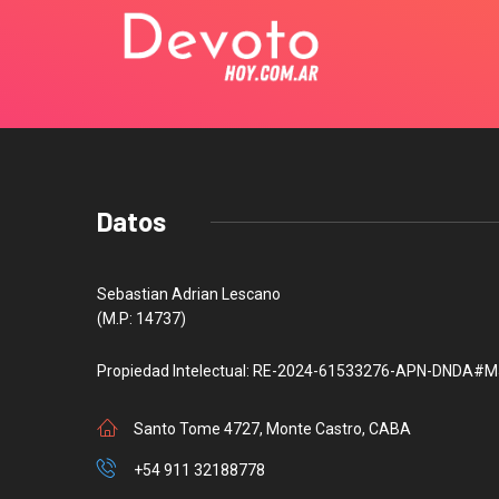
Datos
Sebastian Adrian Lescano
(M.P: 14737)
Propiedad Intelectual: RE-2024-61533276-APN-DNDA#M
Santo Tome 4727, Monte Castro, CABA
+54 911 32188778