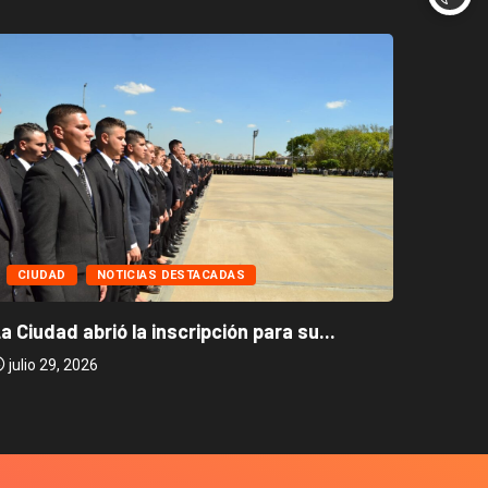
CIUD
CIUDAD
NOTICIAS DESTACADAS
Caballi
a Ciudad abrió la inscripción para su...
julio 2
julio 29, 2026