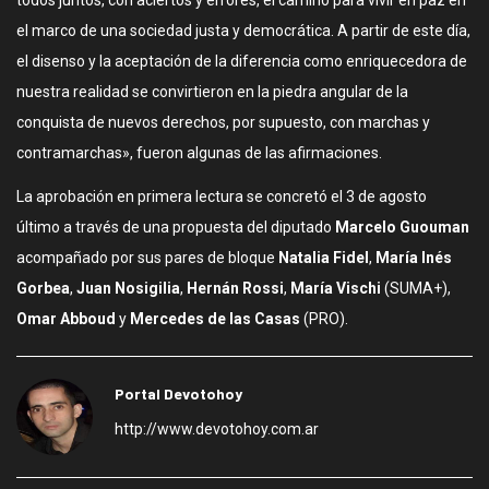
todos juntos, con aciertos y errores, el camino para vivir en paz en
el marco de una sociedad justa y democrática. A partir de este día,
el disenso y la aceptación de la diferencia como enriquecedora de
nuestra realidad se convirtieron en la piedra angular de la
conquista de nuevos derechos, por supuesto, con marchas y
contramarchas», fueron algunas de las afirmaciones.
La aprobación en primera lectura se concretó el 3 de agosto
último a través de una propuesta del diputado
Marcelo Guouman
acompañado por sus pares de bloque
Natalia Fidel
,
María Inés
Gorbea
,
Juan Nosigilia
,
Hernán Rossi
,
María Vischi
(SUMA+),
Omar Abboud
y
Mercedes de las Casas
(PRO).
Portal Devotohoy
http://www.devotohoy.com.ar