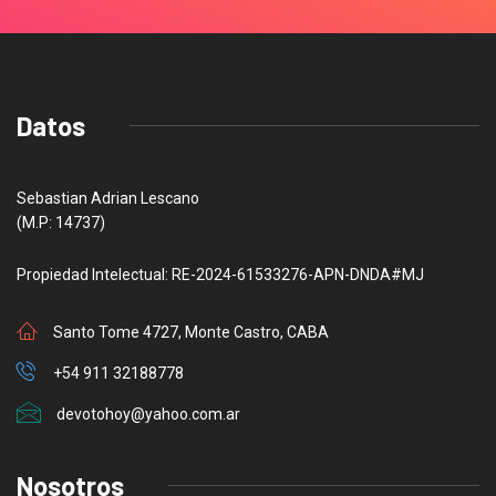
Datos
Sebastian Adrian Lescano
(M.P: 14737)
Propiedad Intelectual: RE-2024-61533276-APN-DNDA#MJ
Santo Tome 4727, Monte Castro, CABA
+54 911 32188778
devotohoy@yahoo.com.ar
Nosotros