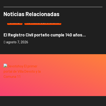
Noticias Relacionadas
CIUDAD
NOTICIAS DESTACADAS
El Registro Civil porteño cumple 140 años...
B
agosto 7, 2026
a