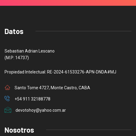
Datos
Sebastian Adrian Lescano
(M.P: 14737)
Propiedad Intelectual: RE-2024-61533276-APN-DNDA#MJ
Santo Tome 4727, Monte Castro, CABA
+54 911 32188778
devotohoy@yahoo.com.ar
Nosotros