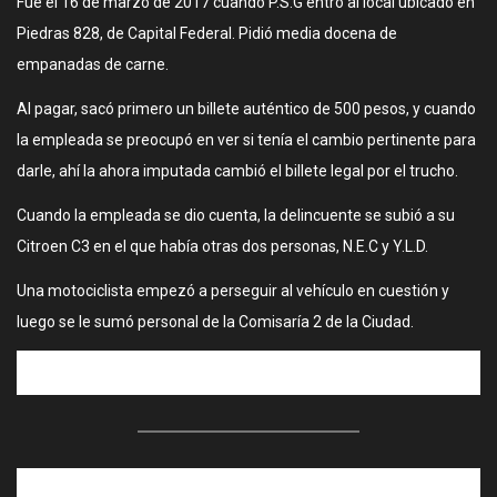
Fue el 16 de marzo de 2017 cuando P.S.G entró al local ubicado en
Piedras 828, de Capital Federal. Pidió media docena de
empanadas de carne.
Al pagar, sacó primero un billete auténtico de 500 pesos, y cuando
la empleada se preocupó en ver si tenía el cambio pertinente para
darle, ahí la ahora imputada cambió el billete legal por el trucho.
Cuando la empleada se dio cuenta, la delincuente se subió a su
Citroen C3 en el que había otras dos personas, N.E.C y Y.L.D.
Una motociclista empezó a perseguir al vehículo en cuestión y
luego se le sumó personal de la Comisaría 2 de la Ciudad.
Detectar billetes de 500 pesos falsos
La salida a la calle de la nueva moneda, el billete de 500 pesos