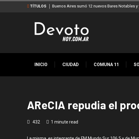
Buenos Aires sumó 12 nuevos Bares Notables y y
TÍTULOS
INICIO
CIUDAD
COMUNA 11
S
AReCIA repudia el pro
432
1 minute read
La misma, es integrante de FM Mundo Sur 106.5 y de Mundo 