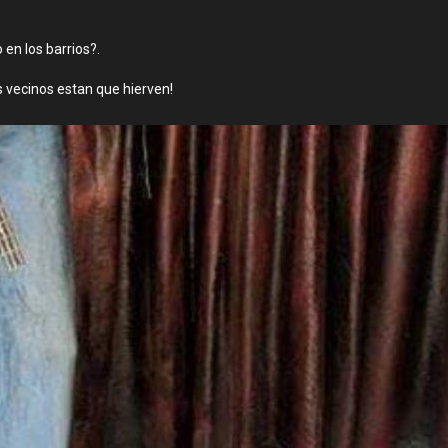
 en los barrios?.
 vecinos estan que hierven!