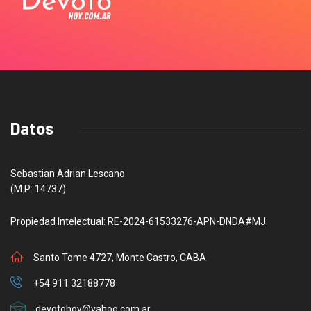
Datos
Sebastian Adrian Lescano
(M.P: 14737)
Propiedad Intelectual: RE-2024-61533276-APN-DNDA#MJ
Santo Tome 4727, Monte Castro, CABA
+54 911 32188778
devotohoy@yahoo.com.ar