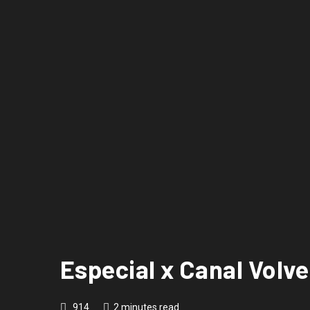
Especial x Canal Volv
914
2 minutes read