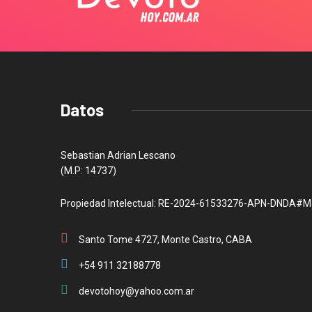
Datos
Sebastian Adrian Lescano
(M.P: 14737)
Propiedad Intelectual: RE-2024-61533276-APN-DNDA#M
Santo Tome 4727, Monte Castro, CABA
+54 911 32188778
devotohoy@yahoo.com.ar