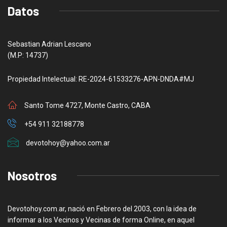
Datos
Sebastian Adrian Lescano
(M.P: 14737)
Propiedad Intelectual: RE-2024-61533276-APN-DNDA#MJ
Santo Tome 4727, Monte Castro, CABA
+54 911 32188778
devotohoy@yahoo.com.ar
Nosotros
Devotohoy.com.ar, nació en Febrero del 2003, con la idea de
informar a los Vecinos y Vecinas de forma Online, en aquel