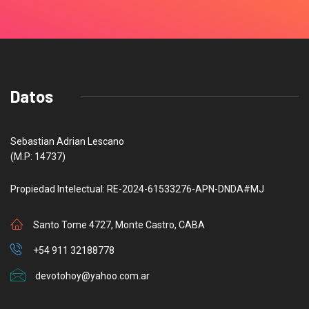
Datos
Sebastian Adrian Lescano
(M.P: 14737)
Propiedad Intelectual: RE-2024-61533276-APN-DNDA#MJ
Santo Tome 4727, Monte Castro, CABA
+54 911 32188778
devotohoy@yahoo.com.ar