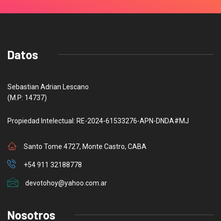
Datos
Sebastian Adrian Lescano
(M.P: 14737)
Propiedad Intelectual: RE-2024-61533276-APN-DNDA#MJ
Santo Tome 4727, Monte Castro, CABA
+54 911 32188778
devotohoy@yahoo.com.ar
Nosotros