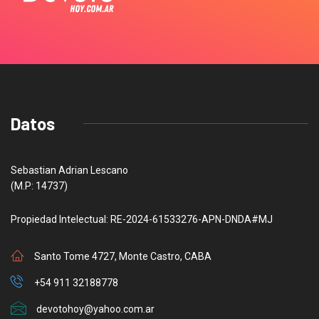
Datos
Sebastian Adrian Lescano
(M.P: 14737)
Propiedad Intelectual: RE-2024-61533276-APN-DNDA#MJ
Santo Tome 4727, Monte Castro, CABA
+54 911 32188778
devotohoy@yahoo.com.ar