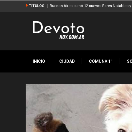
evos Bares Notables y ya son 90 en toda la Ciudad
Los stands móviles de la 
TÍTULOS
INICIO
CIUDAD
COMUNA 11
S