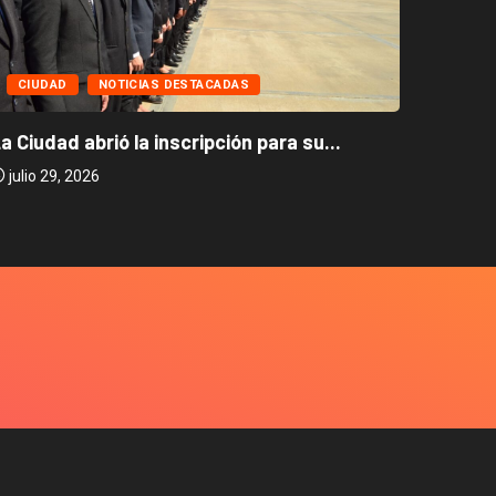
CIUD
CIUDAD
NOTICIAS DESTACADAS
Caballi
a Ciudad abrió la inscripción para su...
julio 2
julio 29, 2026