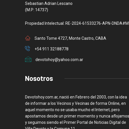
Sebastian Adrian Lescano
(M.P: 14737)
Propiedad Intelectual: RE-2024-61533276-APN-DNDA#M
Santo Tome 4727, Monte Castro, CABA
+54 911 32188778
devotohoy@yahoo.com.ar
Nosotros
Devotohoy.com.ar, nació en Febrero del 2003, con la idea
de informar a los Vecinos y Vecinas de forma Online, en
aquel momento no se usaba mucho el Internet, pero
apostamos desde un primer momento y nunca aflojamos
y seguimos siendo el Primer Portal de Noticias Digital de
Villa Devoto y la Comuna 11.