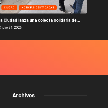
CIUD
CIUDAD
NOTICIAS DESTACADAS
La Ciud
a Ciudad lanza una colecta solidaria de...
julio 2
julio 31, 2026
Archivos