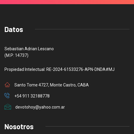
Datos
Sebastian Adrian Lescano
(M.P: 14737)
Propiedad Intelectual: RE-2024-61533276-APN-DNDA#MJ
Santo Tome 4727, Monte Castro, CABA
+54 911 32188778
devotohoy@yahoo.com.ar
Nosotros