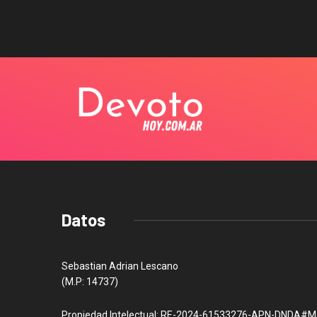
Datos
Sebastian Adrian Lescano
(M.P: 14737)
Propiedad Intelectual: RE-2024-61533276-APN-DNDA#M